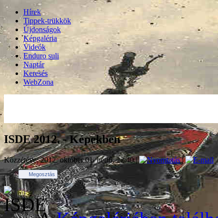
Hírek
Tippek-trükkök
Újdonságok
Képgaléria
Videók
Enduro suli
Naptár
Keresés
WebZona
ISDE 2012. - Képekben
Közzétéve: 2012. október 01. hétfő, 22:40
|
|
Megosztás