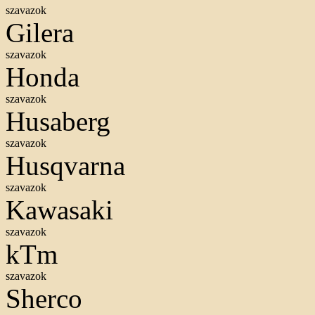
szavazok
Gilera
szavazok
Honda
szavazok
Husaberg
szavazok
Husqvarna
szavazok
Kawasaki
szavazok
kTm
szavazok
Sherco