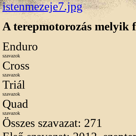
A terepmotorozás melyik f
Enduro
szavazok
Cross
szavazok
Triál
szavazok
Quad
szavazok
Összes szavazat:
271