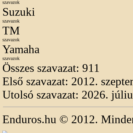
szavazok
Suzuki
szavazok
TM
szavazok
Yamaha
szavazok
Összes szavazat:
911
Első szavazat: 2012. szepte
Utolsó szavazat: 2026. júliu
Enduros.hu © 2012. Minden