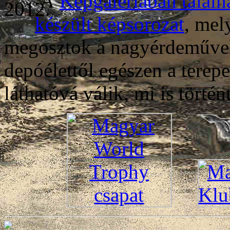
A
Képgalériában találh
készült képsorozat
, me
megosztok a nagyérdeművel
depóélettől egészen a terep
láthatóvá válik, mi is törté