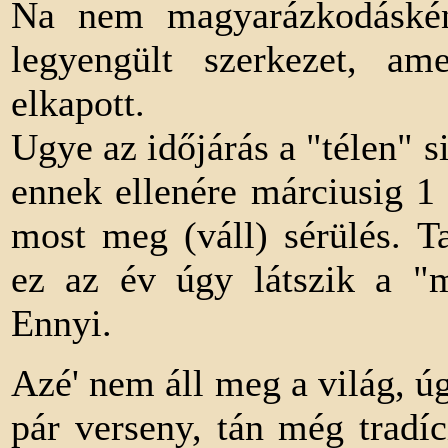
Na nem magyarázkodáskén
legyengült szerkezet, am
elkapott.
Ugye az időjárás a "télen" s
ennek ellenére márciusig 1
most meg (váll) sérülés. T
ez az év úgy látszik a "m
Ennyi.
Azé' nem áll meg a világ, úg
pár verseny, tán még tradí