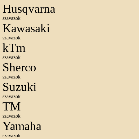
Husqvarna
szavazok
Kawasaki
szavazok
kTm
szavazok
Sherco
szavazok
Suzuki
szavazok
TM
szavazok
Yamaha
szavazok