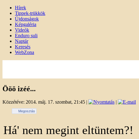
Hírek
Tippek-trükkök
Újdonságok
Képgaléria
Videók
Enduro suli
Naptár
Keresés
WebZona
Ööö izéé...
Közzétéve: 2014. máj. 17. szombat, 21:45
|
|
Megosztás
Há' nem megint eltüntem?!